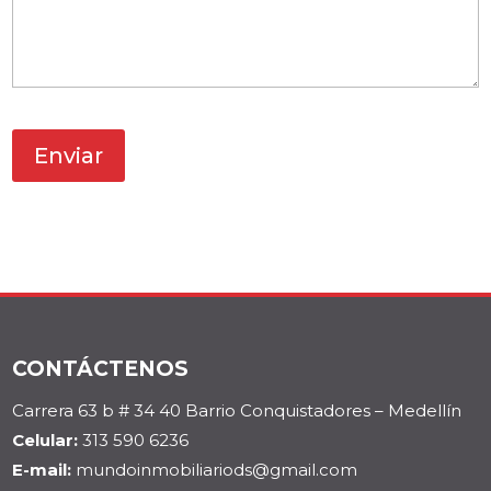
CONTÁCTENOS
Carrera 63 b # 34 40 Barrio Conquistadores – Medellín
Celular:
313 590 6236
E-mail:
mundoinmobiliariods@gmail.com